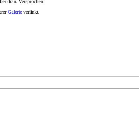
aber dran. Versprochen!
erer
Galerie
verlinkt.